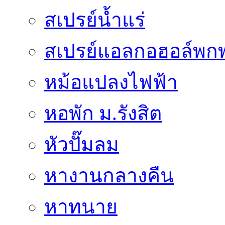
สเปรย์น้ำแร่
สเปรย์แอลกอฮอล์พก
หม้อแปลงไฟฟ้า
หอพัก ม.รังสิต
หัวปั๊มลม
หางานกลางคืน
หาทนาย