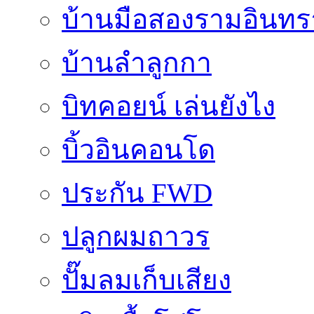
บ้านมือสองรามอินทร
บ้านลำลูกกา
บิทคอยน์ เล่นยังไง
บิ้วอินคอนโด
ประกัน FWD
ปลูกผมถาวร
ปั๊มลมเก็บเสียง