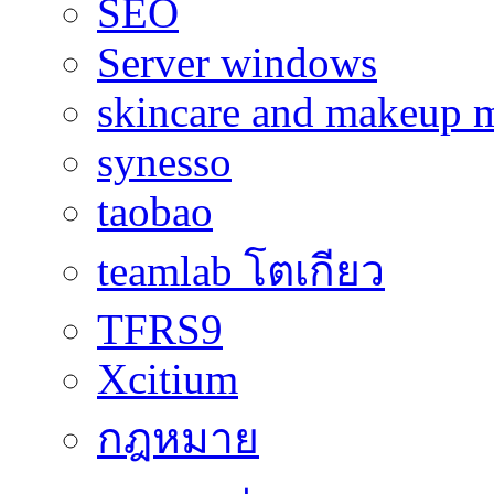
SEO
Server windows
skincare and makeup m
synesso
taobao
teamlab โตเกียว
TFRS9
Xcitium
กฎหมาย