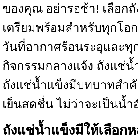
ของคุณ อย่ารอช้า! เลือกถ
เตรียมพร้อมสำหรับทุกโอก
วันที่อากาศร้อนระอุและทุกค
กิจกรรมกลางแจ้ง ถังแช่น้
ถังแช่น้ำแข็งมีบทบาทสำคั
เย็นสดชื่น ไม่ว่าจะเป็นน้ำอั
ถังแช่น้ำแข็งมีให้เลื