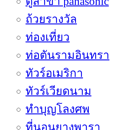
ตู้สาขา panasonic
ถ้วยรางวัล
ท่องเที่ยว
ท่อตันรามอินทรา
ทัวร์อเมริกา
ทัวร์เวียดนาม
ทำบุญโลงศพ
ที่นอนยางพารา