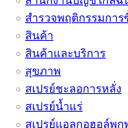
สำนักงานบัญชีใกล้ฉั
สำรวจพฤติกรรมการซื
สินค้า
สินค้าและบริการ
สุขภาพ
สเปรย์ชะลอการหลั่ง
สเปรย์น้ำแร่
สเปรย์แอลกอฮอล์พก