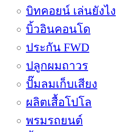
บิทคอยน์ เล่นยังไง
บิ้วอินคอนโด
ประกัน FWD
ปลูกผมถาวร
ปั๊มลมเก็บเสียง
ผลิตเสื้อโปโล
พรมรถยนต์