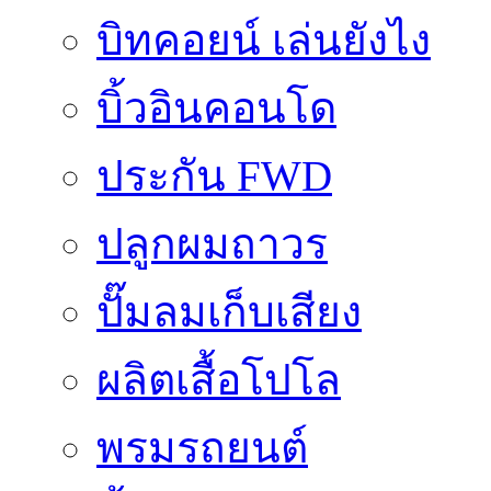
บิทคอยน์ เล่นยังไง
บิ้วอินคอนโด
ประกัน FWD
ปลูกผมถาวร
ปั๊มลมเก็บเสียง
ผลิตเสื้อโปโล
พรมรถยนต์