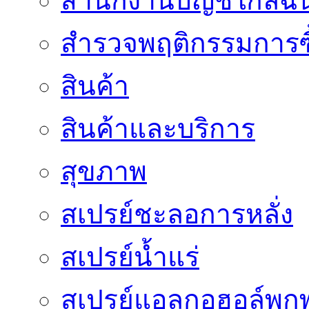
สำนักงานบัญชีใกล้ฉั
สำรวจพฤติกรรมการซื
สินค้า
สินค้าและบริการ
สุขภาพ
สเปรย์ชะลอการหลั่ง
สเปรย์น้ำแร่
สเปรย์แอลกอฮอล์พก