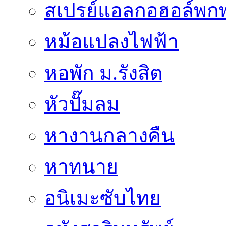
สเปรย์แอลกอฮอล์พก
หม้อแปลงไฟฟ้า
หอพัก ม.รังสิต
หัวปั๊มลม
หางานกลางคืน
หาทนาย
อนิเมะซับไทย