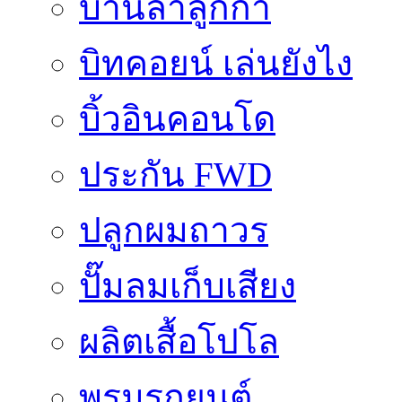
บ้านลำลูกกา
บิทคอยน์ เล่นยังไง
บิ้วอินคอนโด
ประกัน FWD
ปลูกผมถาวร
ปั๊มลมเก็บเสียง
ผลิตเสื้อโปโล
พรมรถยนต์