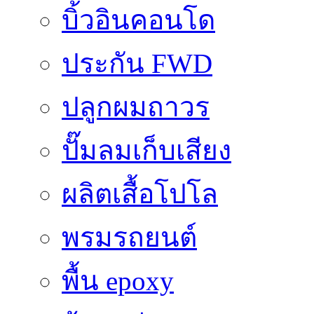
บิ้วอินคอนโด
ประกัน FWD
ปลูกผมถาวร
ปั๊มลมเก็บเสียง
ผลิตเสื้อโปโล
พรมรถยนต์
พื้น epoxy