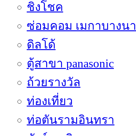
ชิงโชค
ซ่อมคอม เมกาบางน
ดิลโด้
ตู้สาขา panasonic
ถ้วยรางวัล
ท่องเที่ยว
ท่อตันรามอินทรา