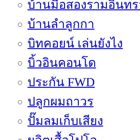
บ้านมือสองรามอินทร
บ้านลำลูกกา
บิทคอยน์ เล่นยังไง
บิ้วอินคอนโด
ประกัน FWD
ปลูกผมถาวร
ปั๊มลมเก็บเสียง