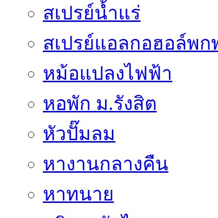
สเปรย์น้ำแร่
สเปรย์แอลกอฮอล์พก
หม้อแปลงไฟฟ้า
หอพัก ม.รังสิต
หัวปั๊มลม
หางานกลางคืน
หาทนาย