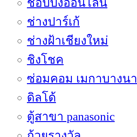
ชอปปิ้งออนไลน์
ช่างปาร์เก้
ช่างฝ้าเชียงใหม่
ชิงโชค
ซ่อมคอม เมกาบางน
ดิลโด้
ตู้สาขา panasonic
ถ้วยรางวัล