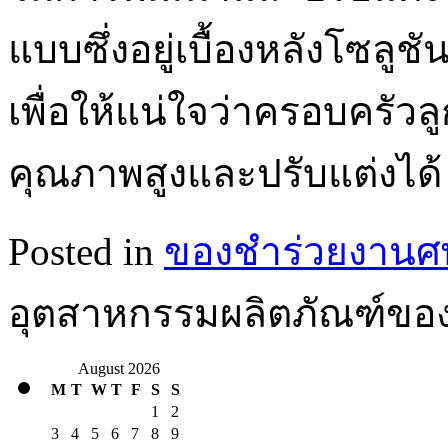
แบบซึ่งอยู่เบื้องหลังโซล
เพื่อให้แน่ใจว่าครอบครั
คุณภาพสูงและปรับแต่งได้
Posted in
ของชำร่วยงานศ
อุตสาหกรรมผลิตภัณฑ์ขอ
August 2026
M
T
W
T
F
S
S
1
2
3
4
5
6
7
8
9