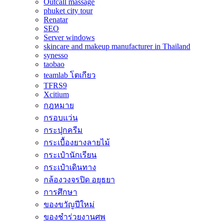
Outcall massage
phuket city tour
Renatar
SEO
Server windows
skincare and makeup manufacturer in Thailand
synesso
taobao
teamlab โตเกียว
TFRS9
Xcitium
กฎหมาย
กรอบแว่น
กระปุกครีม
กระเบื้องยางลายไม้
กระเป๋านักเรียน
กระเป๋าเดินทาง
กล้องวงจรปิด อยุธยา
การศึกษา
ของขวัญปีใหม่
ของชำร่วยงานศพ