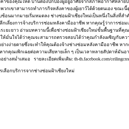
ังคาของคุณให้ดี บ้านต้องปกป้องผู้อยู่อาศัยจากสภาพอากาศหลายปร
ดว่าพวกเขาสามารถทำภารกิจหลังคาของผู้เยาว์ได้ด้วยตนเอง ขณะนี้ด
ซับซ้อนมากมายเริ่มหมดลง ช่างซ่อมฝ้าเชียงใหม่เป็นหนึ่งในสิ่งที่ส
ื่อหลีกเลี่ยงการจ้างบริการซ่อมหลังคามืออาชีพ หากคุณรู้ว่าการ
ยะยาว อ่านบทความนี้เพื่อช่างซ่อมฝ้าเชียงใหม่ขั้นพื้นฐานที่คุณ
้จะทำให้มั่นใจได้ว่าคุณจะสามารถตรวจสอบได้ว่าคุณกำลังเผชิญกับ
้อย่างง่ายดายซึ่งจะทำให้คุณต้องจ้างช่างซ่อมหลังคามืออาชีพ หาก
กคุณเพิกเฉยต่อความเสียหายเล็ก ๆ เป็นเวลาหลายสัปดาห์มันอาจเล
่างสม่ำเสมอ รายละเอียดเพิ่มเติม: th-th.facebook.com/ceilingcn
ลือกบริการจากช่างซ่อมฝ้าเชียงใหม่