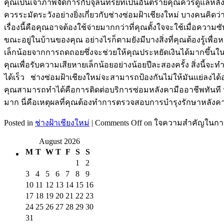
คุณเป็นเจ้าภาพจัดการกับจุลินทรีย์ที่เป็นอันตรายคุณควรดูแลหล
ควรระมัดระวังอย่างยิ่งเกี่ยวกับช่างซ่อมฝ้าเชียงใหม่ บางคนคิ
เรื่องนี้คือคุณอาจต้องใช้จ่ายมากกว่าที่คุณตั้งใจจะใช้เมื่อความ
ขณะอยู่ในบ้านของคุณ อย่างไรก็ตามยังมีบางสิ่งที่คุณต้องรู้เพ
เล็กน้อยจากการถดถอยซึ่งจะช่วยให้คุณประหยัดเงินได้มากขึ้นในระ
คุณเพื่อรับความเสียหายเล็กน้อยอย่างน้อยปีละสองครั้ง สิ่งนี
ได้เร็ว ช่างซ่อมฝ้าเชียงใหม่จะสามารถป้องกันไม่ให้มันแย่ลงได
คุณสามารถทำได้คือการติดต่อบริการซ่อมหลังคามืออาชีพทันที หา
มาก นี่คือเหตุผลที่คุณต้องทำการตรวจสอบการบำรุงรักษาหลังคาอย
Posted in
ช่างฝ้าเชียงใหม่
|
Comments Off
on ใจความสำคัญในการเ
August 2026
M
T
W
T
F
S
S
1
2
3
4
5
6
7
8
9
10
11
12
13
14
15
16
17
18
19
20
21
22
23
24
25
26
27
28
29
30
31