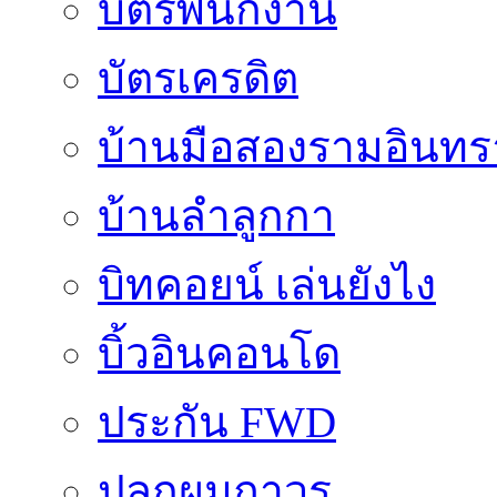
บัตรพนักงาน
บัตรเครดิต
บ้านมือสองรามอินทร
บ้านลำลูกกา
บิทคอยน์ เล่นยังไง
บิ้วอินคอนโด
ประกัน FWD
ปลูกผมถาวร