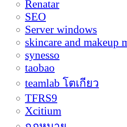
Renatar
SEO
Server windows
skincare and makeup m
synesso
taobao
teamlab โตเกียว
TFRS9
Xcitium
กฎหมาย