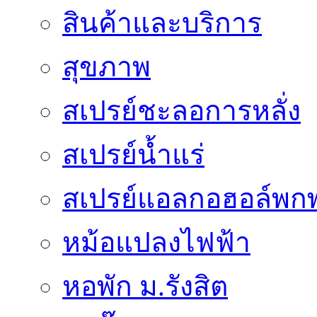
สินค้าและบริการ
สุขภาพ
สเปรย์ชะลอการหลั่ง
สเปรย์น้ำแร่
สเปรย์แอลกอฮอล์พก
หม้อแปลงไฟฟ้า
หอพัก ม.รังสิต