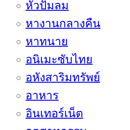
หัวปั๊มลม
หางานกลางคืน
หาทนาย
อนิเมะซับไทย
อหังสาริมทรัพย์
อาหาร
อินเทอร์เน็ต