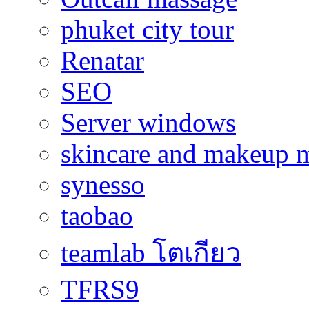
phuket city tour
Renatar
SEO
Server windows
skincare and makeup m
synesso
taobao
teamlab โตเกียว
TFRS9