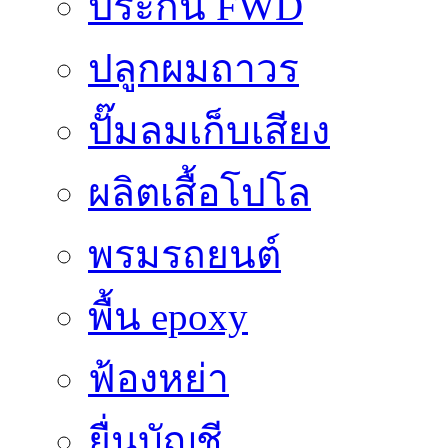
ประกัน FWD
ปลูกผมถาวร
ปั๊มลมเก็บเสียง
ผลิตเสื้อโปโล
พรมรถยนต์
พื้น epoxy
ฟ้องหย่า
ยื่นบัญชี