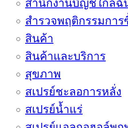
สำนักงานบัญชีใกล้ฉั
สำรวจพฤติกรรมการซื
สินค้า
สินค้าและบริการ
สุขภาพ
สเปรย์ชะลอการหลั่ง
สเปรย์น้ำแร่
สเปรย์แอลกอฮอล์พก