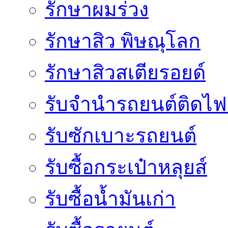
รักษาผมร่วง
รักษาสิว พิษณุโลก
รักษาสิวสเตียรอยด์
รับจํานํารถยนต์ติดไ
รับซักเบาะรถยนต์
รับซื้อกระเป๋าหลุยส์
รับซื้อน้ำมันเก่า