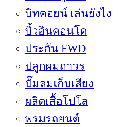
บิทคอยน์ เล่นยังไง
บิ้วอินคอนโด
ประกัน FWD
ปลูกผมถาวร
ปั๊มลมเก็บเสียง
ผลิตเสื้อโปโล
พรมรถยนต์